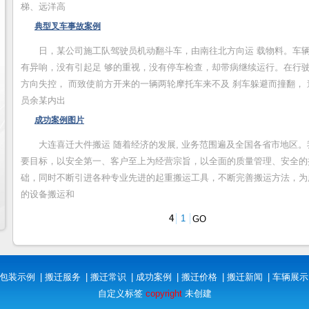
梯、远洋高
典型叉车事故案例
日，某公司施工队驾驶员机动翻斗车，由南往北方向运 载物料。车
有异响，没有引起足 够的重视，没有停车检查，却带病继续运行。在行驶
方向失控， 而致使前方开来的一辆两轮摩托车来不及 刹车躲避而撞翻，
员余某内出
成功案例图片
大连喜迁大件搬运 随着经济的发展, 业务范围遍及全国各省市地区
要目标，以安全第一、客户至上为经营宗旨，以全面的质量管理、安全的
础，同时不断引进各种专业先进的起重搬运工具，不断完善搬运方法，为
的设备搬运和
4
1
包装示例
|
搬迁服务
|
搬迁常识
|
成功案例
|
搬迁价格
|
搬迁新闻
|
车辆展示
自定义标签
copyright
未创建