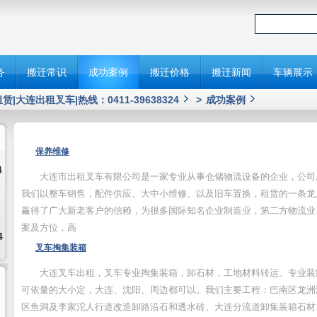
务
搬迁常识
成功案例
搬迁价格
搬迁新闻
车辆展示
大连出租叉车|热线：0411-39638324
>
成功案例
保养维修
4
大连市出租叉车有限公司是一家专业从事仓储物流设备的企业，公司成
我们以整车销售，配件供应、大中小维修、以及旧车置换，租赁的一条龙
赢得了广大新老客户的信赖，为很多国际知名企业制造业，第二方物流业
案及方位，高
4
叉车掏集装箱
大连叉车出租，叉车专业掏集装箱，卸石材，工地材料转运。专业装
可依量的大小定，大连、沈阳、周边都可以。我们主要工程：巴南区龙洲
区鱼洞及李家沱人行道改造卸路沿石和透水砖、大连分流道卸集装箱石材